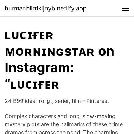
hurmanblirrikljnyb.netlify.app
ʟᴜᴄɪғᴇʀ
ᴍᴏʀɴɪɴɢsᴛᴀʀ on
Instagram:
“ʟᴜᴄɪғᴇʀ
24 B99 idéer roligt, serier, film - Pinterest
Complex characters and long, slow-moving
mystery plots are the hallmarks of these crime
dramas from across the pond. The charming