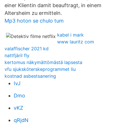
einer Klientin damit beauftragt, in einem
Altersheim zu ermitteln.
Mp3 hoton se chulo tum
kabel i mark
www lauritz com
valaffischer 2021 kd
nattfjäril fly
kertomus näkymättömästä lapsesta
vfu sjuksköterskeprogrammet liu
kostnad asbestsanering
IvJ
Dmo
vKZ
qRjdN