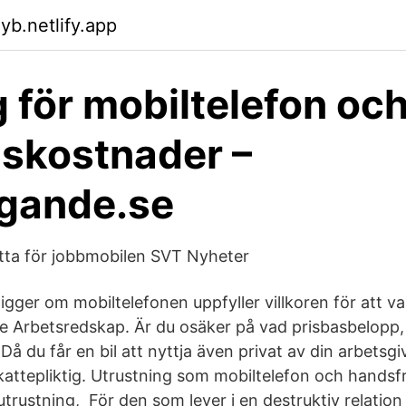
nyb.netlify.app
 för mobiltelefon oc
skostnader –
gande.se
tta för jobbmobilen SVT Nyheter
ligger om mobiltelefonen uppfyller villkoren för att va
e Arbetsredskap. Är du osäker på vad prisbasbelopp
 Då du får en bil att nyttja även privat av din arbetsgi
attepliktig. Utrustning som mobiltelefon och handsf
rustning, För den som lever i en destruktiv relation