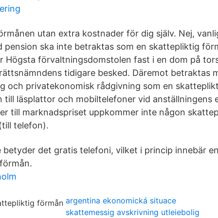
kering
örmånen utan extra kostnader för dig själv. Nej, vanl
d pension ska inte betraktas som en skattepliktig fö
lår Högsta förvaltningsdomstolen fast i en dom på to
erättsnämndens tidigare besked. Däremot betraktas 
g och privatekonomisk rådgivning som en skatteplikt
ill läsplattor och mobiltelefoner vid anställningens e
sker till marknadspriset uppkommer inte någon skattep
ill telefon).
 betyder det gratis telefoni, vilket i princip innebär e
 förmån.
holm
argentina ekonomická situace
skattemessig avskrivning utleiebolig