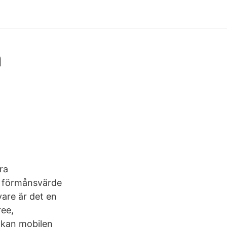
h
ra
, förmånsvärde
vare är det en
ree,
 kan mobilen