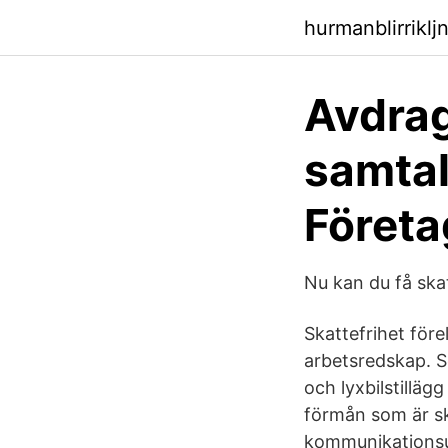
hurmanblirriklj
Avdrag
samtal
Företa
Nu kan du få ska
Skattefrihet före
arbetsredskap. S
och lyxbilstillägg
förmån som är sk
kommunikationsut