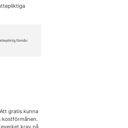
tepliktiga
Att gratis kunna
as kostförmånen.
tteverket krav på