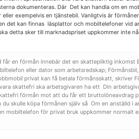
erna dokumenteras. Där Det kan handla om en mobi
ller exempelvis en tjänstebil. Vanligtvis är förmåner
en det kan finnas läsplattor och mobiltelefoner vid a
tiska detta sker till marknadspriset uppkommer inte nå
d får en förmån innebär det en skattepliktig inkomst E
iltelefon eller dator som arbetsredskap; Förmånsbi
obbmobil privat kan få betala förmånsskatt, skriver F
vara skattefri ska arbetsgivaren ha ett Din arbetsgiv
skattefri förmån mot att du får ett bruttolöneavdrag 
du skulle köpa förmånen själv så Om en anställd i and
en mobiltelefon för privat bruk uppkommer normalt en