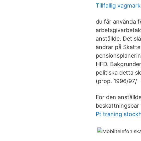
Tillfallig vagmar
du får använda f
arbetsgivarbetal
anställde. Det s
ändrar på Skatt
pensionsplanerin
HFD. Bakgrunden t
politiska detta 
(prop. 1996/97/ (t
För den anställde
beskattningsbar
Pt traning stock