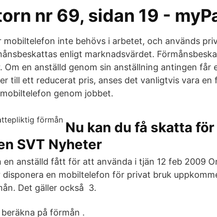
orn nr 69, sidan 19 - myP
r mobiltelefon inte behövs i arbetet, och används pri
ånsbeskattas enligt marknadsvärdet. Förmånsbeskat
Om en anställd genom sin anställning antingen får ell
r till ett reducerat pris, anses det vanligtvis vara en
mobiltelefon genom jobbet.
Nu kan du få skatta för
en SVT Nyheter
en anställd fått för att använda i tjän 12 feb 2009 O
får disponera en mobiltelefon för privat bruk uppkom
mån. Det gäller också 3.
t beräkna på förmån .