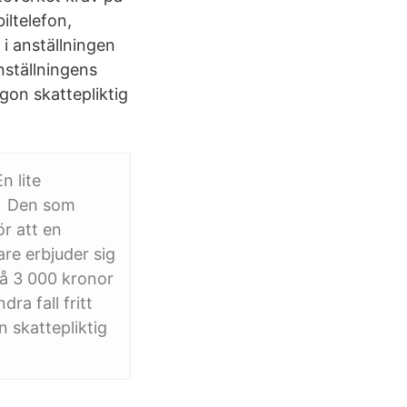
ltelefon,
 i anställningen
nställningens
gon skattepliktig
n lite
l, Den som
ör att en
are erbjuder sig
på 3 000 kronor
ra fall fritt
 skattepliktig