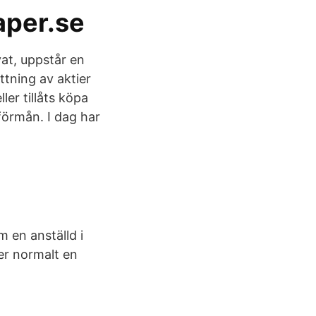
aper.se
vat, uppstår en
tning av aktier
er tillåts köpa
 förmån. I dag har
m en anställd i
mer normalt en