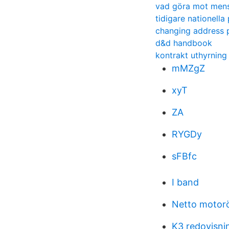
vad göra mot men
tidigare nationell
changing address
d&d handbook
kontrakt uthyrning
mMZgZ
xyT
ZA
RYGDy
sFBfc
I band
Netto motorö
K3 redovisni