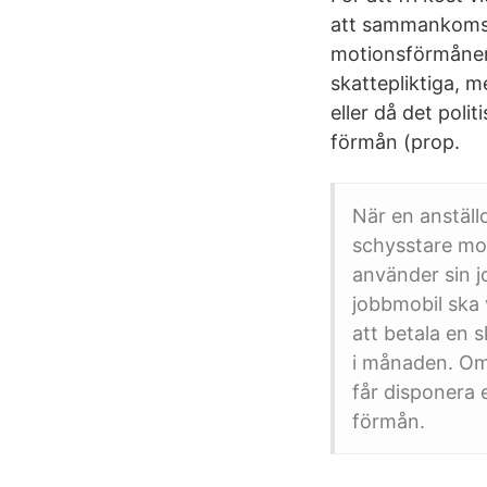
att sammankomst
motionsförmåner e
skattepliktiga, m
eller då det poli
förmån (prop.
När en anställ
schysstare mob
använder sin j
jobbmobil ska 
att betala en 
i månaden. Om 
får disponera 
förmån.