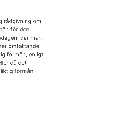
ig rådgivning om
rmån för den
rsdagen, där man
mer omfattande
ig förmån, enligt
ller då det
liktig förmån
n