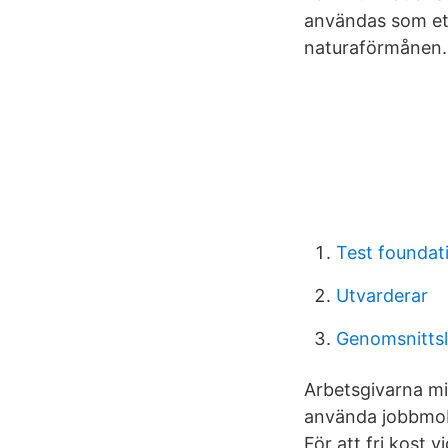
användas som ett
naturaförmånen.
Test foundat
Utvarderar
Genomsnittsl
Arbetsgivarna mis
använda jobbmobil
För att fri kost 