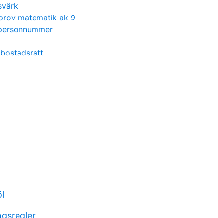
svärk
a prov matematik ak 9
 personnummer
 bostadsratt
l
ngsregler