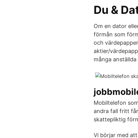
Du & Dat
Om en dator elle
förmån som förm
och värdepapper. 
aktier/värdepappe
många anställda 
jobbmobil
Mobiltelefon som 
andra fall fritt 
skattepliktig för
Vi börjar med at