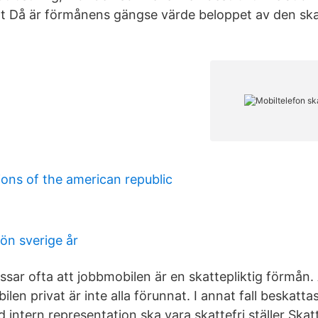
 Då är förmånens gängse värde beloppet av den skat
ions of the american republic
ön sverige år
sar ofta att jobbmobilen är en skattepliktig förmån. 
en privat är inte alla förunnat. I annat fall beskatt
vid intern representation ska vara skattefri ställer Ska